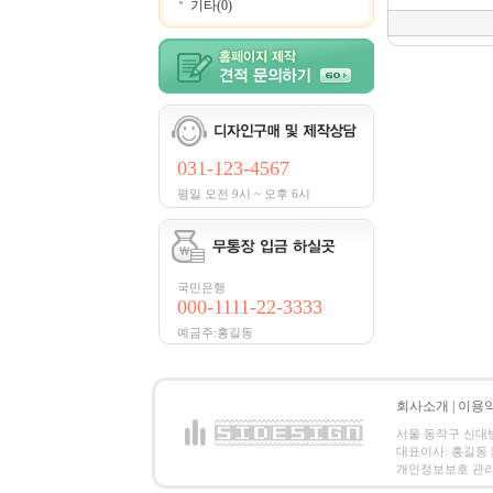
기타(0)
031-123-4567
평일 오전 9시 ~ 오후 6시
국민은행
000-1111-22-3333
예금주:홍길동
회사소개
|
이용
서울 동작구 신대방2동
대표이사: 홍길동 | 
개인정보보호 관리책임자:홍