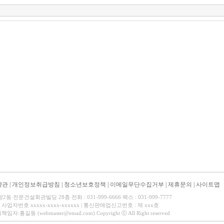
약관
|
개인정보취급방침
|
청소년보호정책
|
이메일무단수집거부
|
제휴문의
|
사이트맵
 전문건설회관빌딩 28층 전화 : 031-999-6666 팩스 : 031-999-7777
사업자번호 xxxxx-xxxx-xxxxxx | 통신판매업신고번호 : 제 xxx호
길동 (webmaster@email.com) Copyright ⓒ All Right reserved