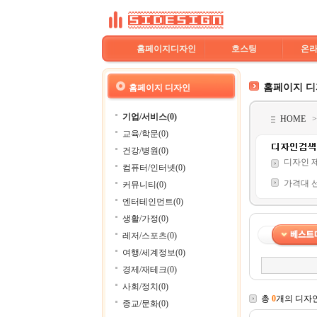
홈페이지디자인
호스팅
온
홈페이지 
홈페이지 디자인
기업/서비스(0)
HOME
교육/학문(0)
건강/병원(0)
디자인 
컴퓨터/인터넷(0)
가격대 
커뮤니티(0)
엔터테인먼트(0)
생활/가정(0)
레저/스포츠(0)
여행/세계정보(0)
경제/재테크(0)
사회/정치(0)
총
0
개의 디자
종교/문화(0)