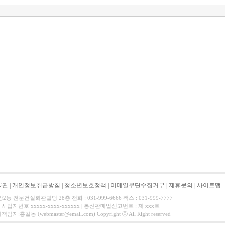
약관
|
개인정보취급방침
|
청소년보호정책
|
이메일무단수집거부
|
제휴문의
|
사이트맵
 전문건설회관빌딩 28층 전화 : 031-999-6666 팩스 : 031-999-7777
사업자번호 xxxxx-xxxx-xxxxxx | 통신판매업신고번호 : 제 xxx호
길동 (webmaster@email.com) Copyright ⓒ All Right reserved