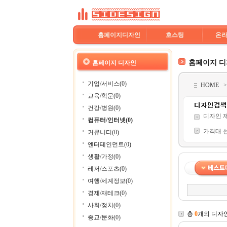
홈페이지디자인
호스팅
온
홈페이지 
홈페이지 디자인
기업/서비스(0)
HOME
교육/학문(0)
건강/병원(0)
디자인 
컴퓨터/인터넷(0)
가격대 
커뮤니티(0)
엔터테인먼트(0)
생활/가정(0)
레저/스포츠(0)
여행/세계정보(0)
경제/재테크(0)
사회/정치(0)
총
0
개의 디자
종교/문화(0)