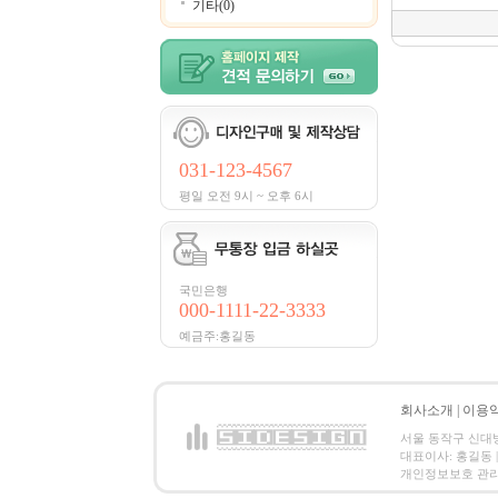
기타(0)
031-123-4567
평일 오전 9시 ~ 오후 6시
국민은행
000-1111-22-3333
예금주:홍길동
회사소개
|
이용
서울 동작구 신대방2동
대표이사: 홍길동 | 
개인정보보호 관리책임자:홍