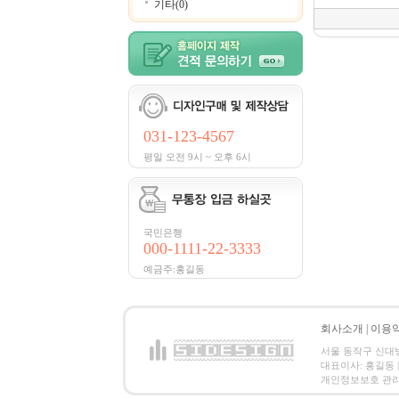
기타(0)
031-123-4567
평일 오전 9시 ~ 오후 6시
국민은행
000-1111-22-3333
예금주:홍길동
회사소개
|
이용
서울 동작구 신대방2동
대표이사: 홍길동 | 
개인정보보호 관리책임자:홍