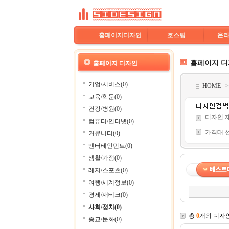
홈페이지디자인
호스팅
온
홈페이지 
홈페이지 디자인
기업/서비스(0)
HOME
교육/학문(0)
건강/병원(0)
디자인 
컴퓨터/인터넷(0)
가격대 
커뮤니티(0)
엔터테인먼트(0)
생활/가정(0)
레저/스포츠(0)
여행/세계정보(0)
경제/재테크(0)
사회/정치(0)
총
0
개의 디자
종교/문화(0)