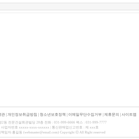
약관
|
개인정보취급방침
|
청소년보호정책
|
이메일무단수집거부
|
제휴문의
|
사이트맵
 전문건설회관빌딩 28층 전화 : 031-999-6666 팩스 : 031-999-7777
사업자번호 xxxxx-xxxx-xxxxxx | 통신판매업신고번호 : 제 xxx호
길동 (webmaster@email.com) Copyright ⓒ All Right reserved